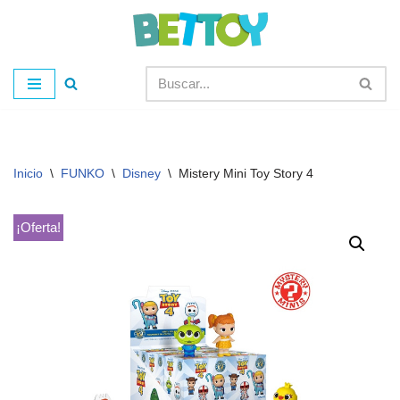
Saltar
al
contenido
Inicio
\
FUNKO
\
Disney
\
Mistery Mini Toy Story 4
¡Oferta!