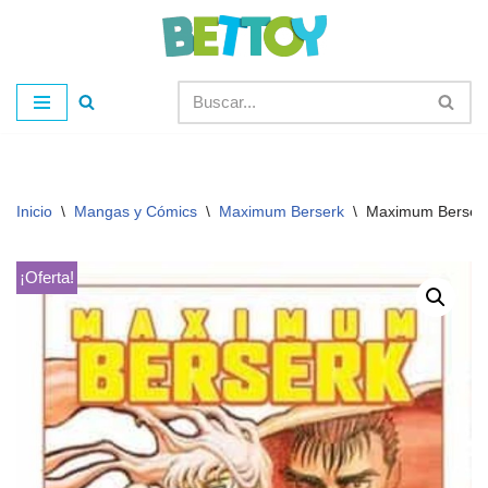
Saltar
al
contenido
Inicio
\
Mangas y Cómics
\
Maximum Berserk
\
Maximum Berser
¡Oferta!