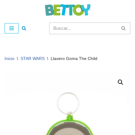
Saltar
al
contenido
Inicio
\
STAR WARS
\
Llavero Goma The Child