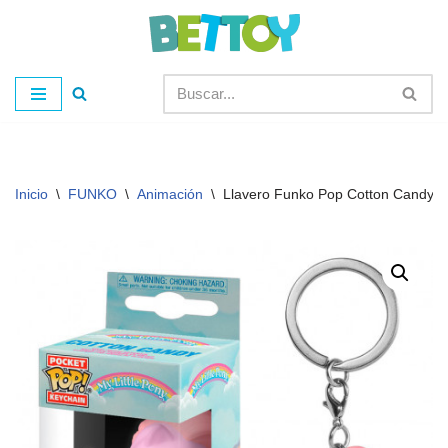
Saltar
al
contenido
Inicio
\
FUNKO
\
Animación
\
Llavero Funko Pop Cotton Candy