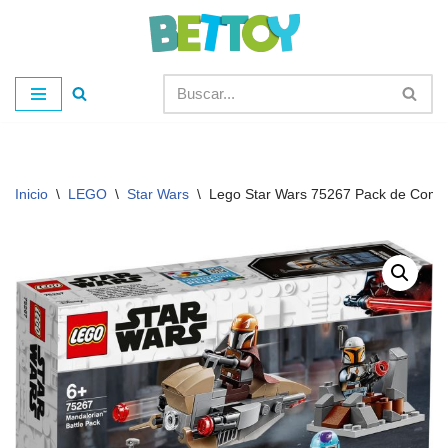
Saltar
al
contenido
Inicio
\
LEGO
\
Star Wars
\
Lego Star Wars 75267 Pack de Comb