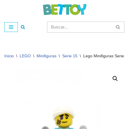
Saltar
al
contenido
Inicio
\
LEGO
\
Minifiguras
\
Serie 15
\
Lego Minifiguras Serie 1