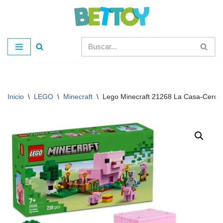
Saltar
al
contenido
Inicio
\
LEGO
\
Minecraft
\
Lego Minecraft 21268 La Casa-Cerdo