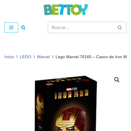
Saltar
al
contenido
Inicio
\
LEGO
\
Marvel
\
Lego Marvel 76165 – Casco de Iron Ma