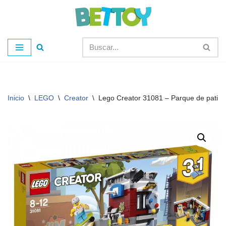
Saltar
al
contenido
Inicio
\
LEGO
\
Creator
\
Lego Creator 31081 – Parque de patina