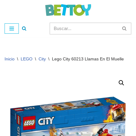
Saltar
al
contenido
Inicio
\
LEGO
\
City
\
Lego City 60213 Llamas En El Muelle