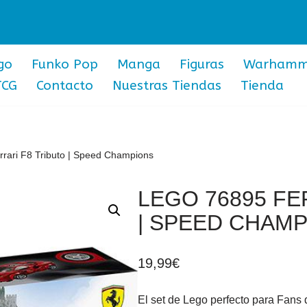
go
Funko Pop
Manga
Figuras
Warhamm
TCG
Contacto
Nuestras Tiendas
Tienda
rari F8 Tributo | Speed Champions
LEGO 76895 FE
| SPEED CHAM
19,99
€
El set de Lego perfecto para Fans 