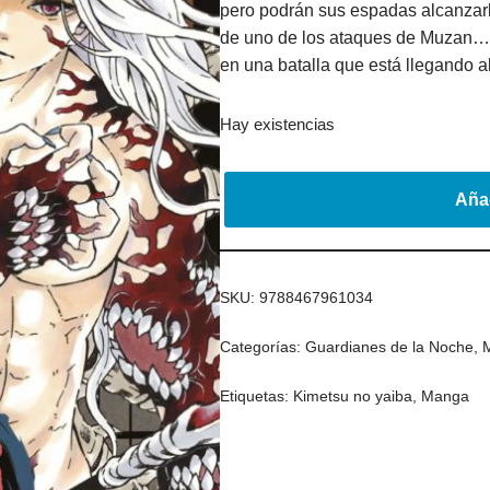
pero podrán sus espadas alcanzarlo
de uno de los ataques de Muzan… 
en una batalla que está llegando al 
Hay existencias
Añad
SKU:
9788467961034
Categorías:
Guardianes de la Noche
,
Etiquetas:
Kimetsu no yaiba
,
Manga