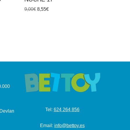
9,00
€
8,55
€
.000
Tel:
624 264 856
 Devlan
Email:
info@bettoy.es