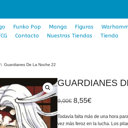
go
Funko Pop
Manga
Figuras
Warhamm
TCG
Contacto
Nuestras Tiendas
Tienda
\
Guardianes De La Noche 22
GUARDIANES D
8,55
€
9,00
€
Todavía falta más de una hora pa
vez más feroz en la lucha. Los pil