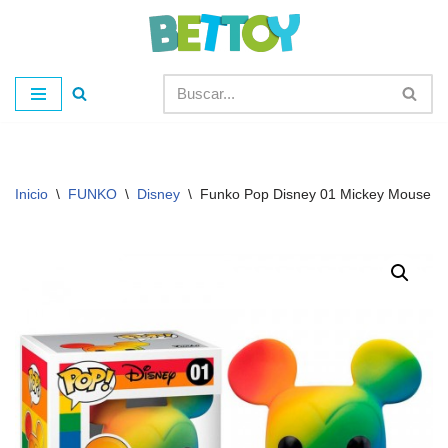
Saltar
al
contenido
Inicio
\
FUNKO
\
Disney
\
Funko Pop Disney 01 Mickey Mouse Pr