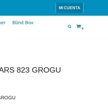
MI CUENTA
er
Blind Box
0
ARS 823 GROGU
 GROGU