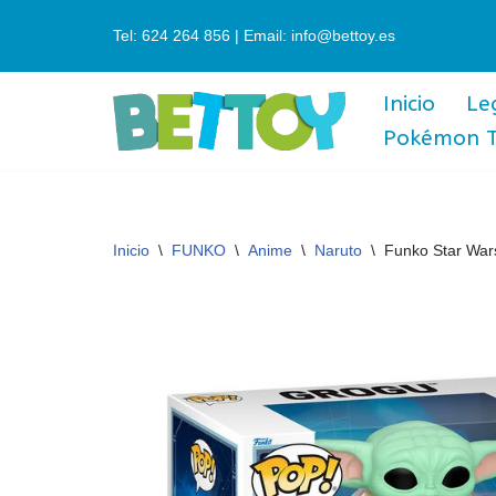
Tel: 624 264 856 | Email: info@bettoy.es
Saltar
al
Inicio
Le
contenido
Pokémon 
Inicio
\
FUNKO
\
Anime
\
Naruto
\
Funko Star War