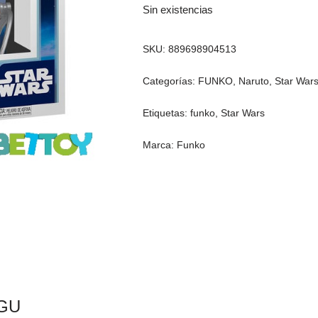
Sin existencias
SKU:
889698904513
Categorías:
FUNKO
,
Naruto
,
Star War
Etiquetas:
funko
,
Star Wars
Marca:
Funko
GU