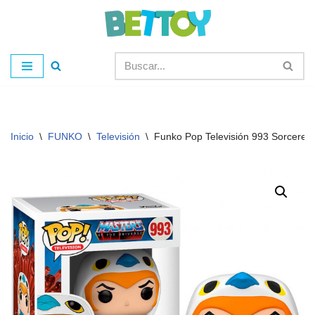
Saltar
al
contenido
Inicio
\
FUNKO
\
Televisión
\
Funko Pop Televisión 993 Sorceres