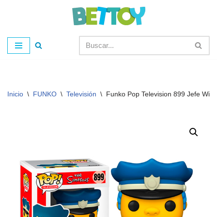
Saltar
al
contenido
Inicio
\
FUNKO
\
Televisión
\
Funko Pop Television 899 Jefe Wig