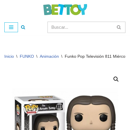
Saltar
al
contenido
Inicio
\
FUNKO
\
Animación
\
Funko Pop Televisión 811 Miércol