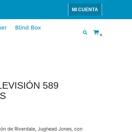
MI CUENTA
er
Blind Box
0
EVISIÓN 589
S
sión de Riverdale, Jughead Jones, con