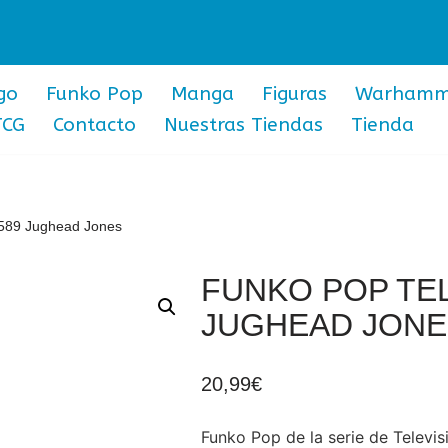
go
Funko Pop
Manga
Figuras
Warhamm
TCG
Contacto
Nuestras Tiendas
Tienda
 589 Jughead Jones
FUNKO POP TEL
JUGHEAD JONE
20,99
€
Funko Pop de la serie de Televi