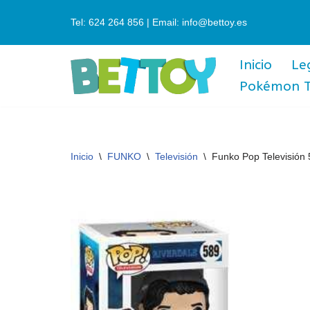
Tel: 624 264 856 | Email: info@bettoy.es
Saltar
al
Inicio
Le
contenido
Pokémon 
Inicio
\
FUNKO
\
Televisión
\
Funko Pop Televisión