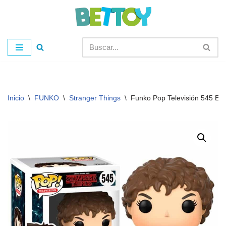
Saltar
al
contenido
Inicio
\
FUNKO
\
Stranger Things
\
Funko Pop Televisión 545 El