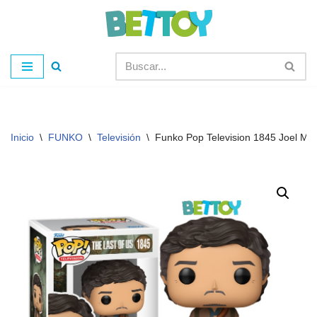
Saltar
al
contenido
Inicio
\
FUNKO
\
Televisión
\
Funko Pop Television 1845 Joel Mill