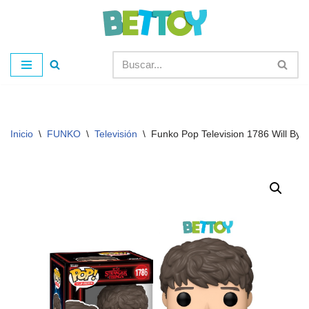
Saltar
al
contenido
Inicio
\
FUNKO
\
Televisión
\
Funko Pop Television 1786 Will Bye