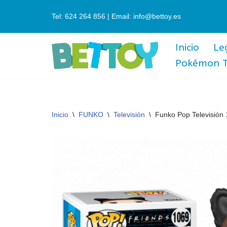
Tel: 624 264 856 | Email: info@bettoy.es
Saltar
al
Inicio
Le
contenido
Pokémon 
Inicio
\
FUNKO
\
Televisión
\
Funko Pop Televisión 