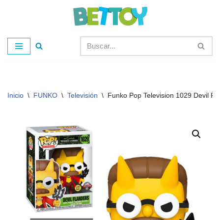
Saltar
al
contenido
Inicio
\
FUNKO
\
Televisión
\
Funko Pop Television 1029 Devil Fl