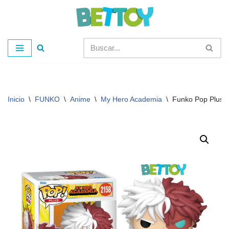
Saltar
al
contenido
Inicio
\
FUNKO
\
Anime
\
My Hero Academia
\
Funko Pop Plus 2