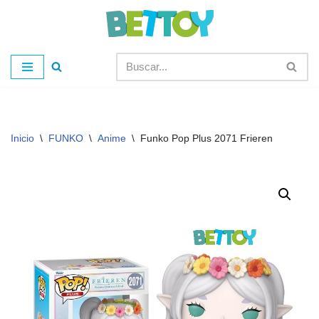
Saltar
al
contenido
Inicio
\
FUNKO
\
Anime
\
Funko Pop Plus 2071 Frieren