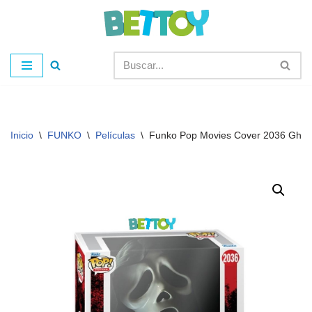
Saltar
al
contenido
Inicio
\
FUNKO
\
Películas
\
Funko Pop Movies Cover 2036 Ghos