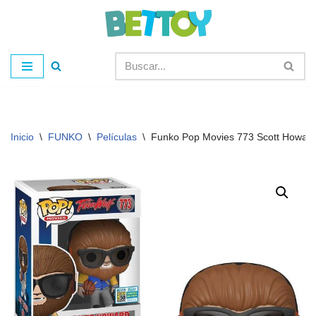
Saltar
al
contenido
Inicio
\
FUNKO
\
Películas
\
Funko Pop Movies 773 Scott Howar