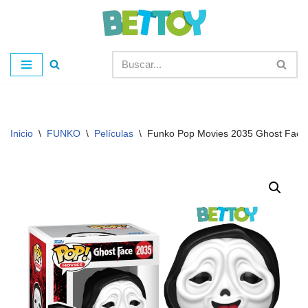
Saltar
al
contenido
Inicio
\
FUNKO
\
Películas
\
Funko Pop Movies 2035 Ghost Face