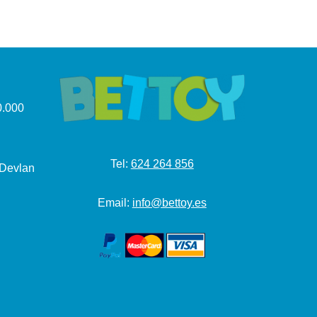
.000
Tel:
624 264 856
 Devlan
Email:
info@bettoy.es