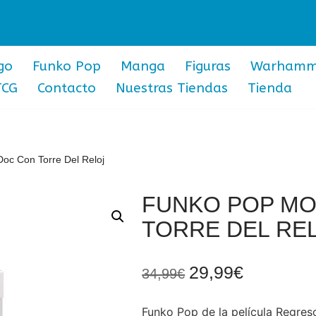
go
Funko Pop
Manga
Figuras
Warhamm
TCG
Contacto
Nuestras Tiendas
Tienda
oc Con Torre Del Reloj
FUNKO POP MO
TORRE DEL RE
29,99
€
34,99
€
Funko Pop de la película Regreso