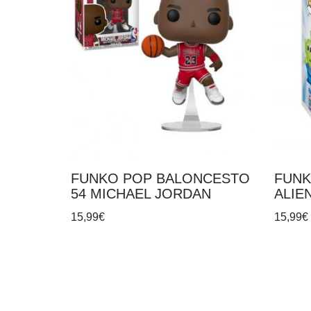
FUNKO POP BALONCESTO
FUNK
54 MICHAEL JORDAN
ALIE
15,99
€
15,99
€