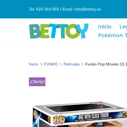
Tel: 624 264 856 | Email: info@bettoy.es
Saltar
al
Inicio
Le
contenido
Pokémon 
Inicio
\
FUNKO
\
Películas
\
Funko Pop Movies 15 D
¡Oferta!