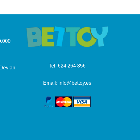
.000
Tel:
624 264 856
 Devlan
Email:
info@bettoy.es