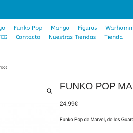
go
Funko Pop
Manga
Figuras
Warhamm
TCG
Contacto
Nuestras Tiendas
Tienda
root
FUNKO POP MA
24,99
€
Funko Pop de Marvel, de los Guard