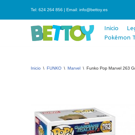
Tel: 624 264 856 | Email: info@bettoy.es
Saltar
al
Inicio
Le
contenido
Pokémon 
Inicio
\
FUNKO
\
Marvel
\
Funko Pop Marvel 263 G