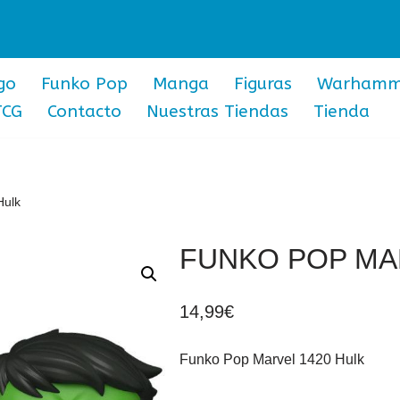
go
Funko Pop
Manga
Figuras
Warhamm
TCG
Contacto
Nuestras Tiendas
Tienda
Hulk
FUNKO POP MA
14,99
€
Funko Pop Marvel 1420 Hulk