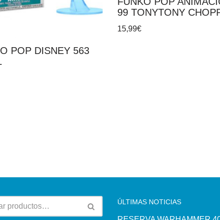
FUNKO POP ANIMAC
99 TONYTONY CHOP
15,99
€
O POP DISNEY 563
L
ÚLTIMAS NOTICIAS
RESERVA WARHAMMER 40