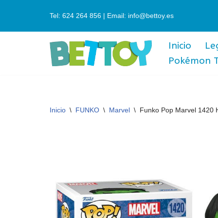
Tel: 624 264 856 | Email: info@bettoy.es
Saltar
al
Inicio
Le
contenido
Pokémon 
Inicio
\
FUNKO
\
Marvel
\
Funko Pop Marvel 1420 