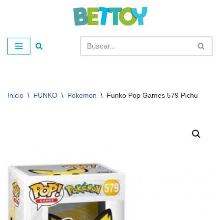
Saltar
al
contenido
Inicio
\
FUNKO
\
Pokemon
\
Funko Pop Games 579 Pichu