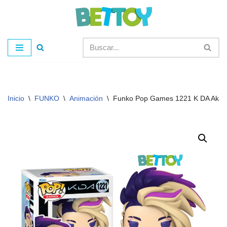
Saltar
al
contenido
Inicio
\
FUNKO
\
Animación
\
Funko Pop Games 1221 K DA Akali