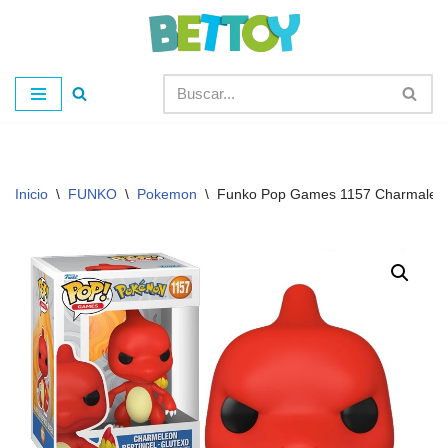
Saltar
al
contenido
Inicio
\
FUNKO
\
Pokemon
\
Funko Pop Games 1157 Charmaleo