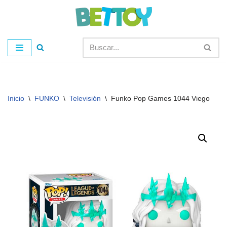
Saltar
al
contenido
Inicio
\
FUNKO
\
Televisión
\
Funko Pop Games 1044 Viego