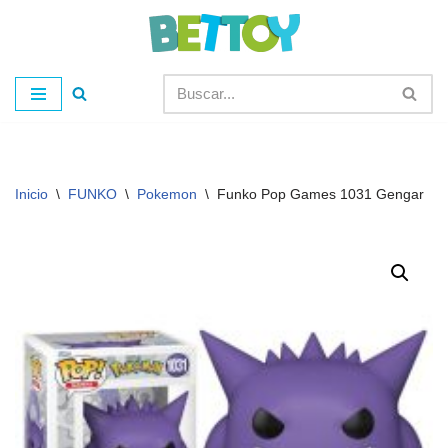
Saltar
al
contenido
Inicio
\
FUNKO
\
Pokemon
\
Funko Pop Games 1031 Gengar