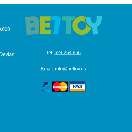
.000
Tel:
624 264 856
 Devlan
Email:
info@bettoy.es