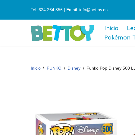
Tel: 624 264 856 | Email: info@bettoy.es
Saltar
al
Inicio
Le
contenido
Pokémon 
Inicio
\
FUNKO
\
Disney
\
Funko Pop Disney 500 L