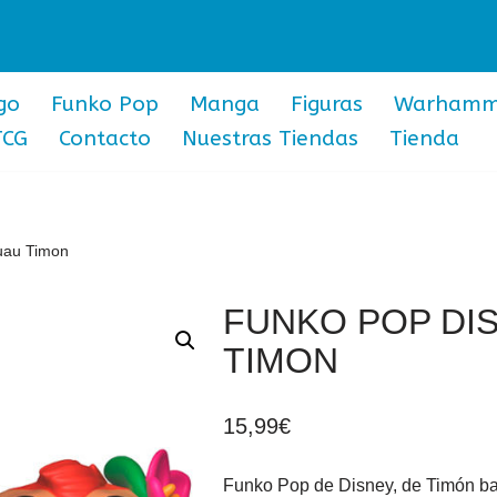
go
Funko Pop
Manga
Figuras
Warhamm
TCG
Contacto
Nuestras Tiendas
Tienda
uau Timon
FUNKO POP DIS
TIMON
15,99
€
Funko Pop de Disney, de Timón ba