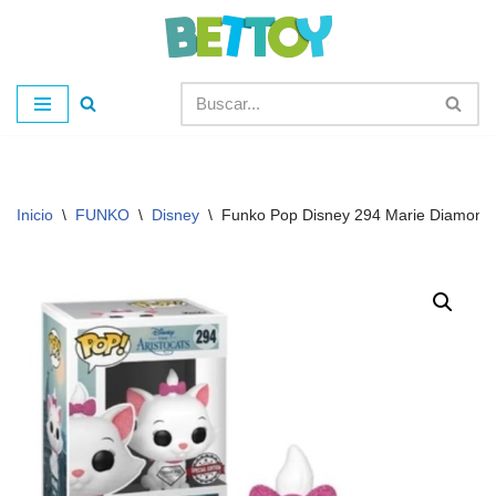
Saltar
al
contenido
Inicio
\
FUNKO
\
Disney
\
Funko Pop Disney 294 Marie Diamond