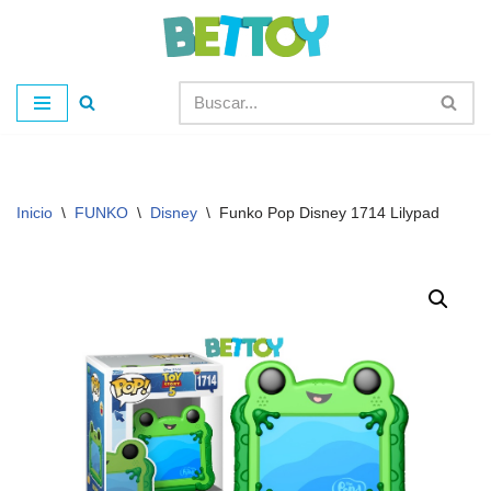
Saltar
al
contenido
Inicio
\
FUNKO
\
Disney
\
Funko Pop Disney 1714 Lilypad