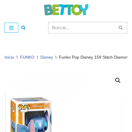
Saltar
al
contenido
Inicio
\
FUNKO
\
Disney
\
Funko Pop Disney 159 Stitch Diamond