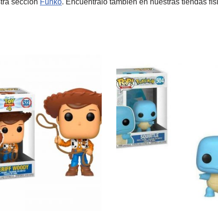
tra sección
Funko
. Encuéntralo también en nuestras tiendas fí