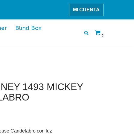
MI CUENTA
er
Blind Box
0
NEY 1493 MICKEY
LABRO
use Candelabro con luz