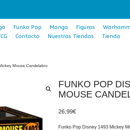
go
Funko Pop
Manga
Figuras
Warhamm
TCG
Contacto
Nuestras Tiendas
Tienda
Mickey Mouse Candelabro
FUNKO POP DIS
MOUSE CANDE
26,99
€
Funko Pop Disney 1493 Mickey Mo