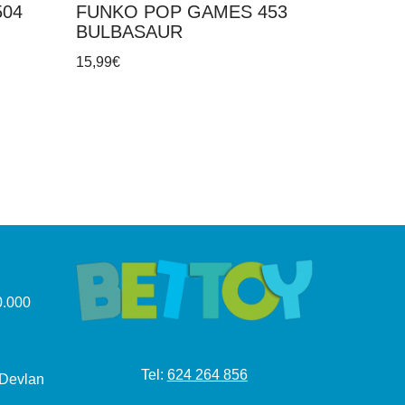
504
FUNKO POP GAMES 453
BULBASAUR
15,99
€
.000
Tel:
624 264 856
 Devlan