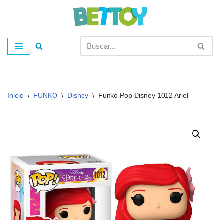
Saltar
al
contenido
Inicio
\
FUNKO
\
Disney
\
Funko Pop Disney 1012 Ariel