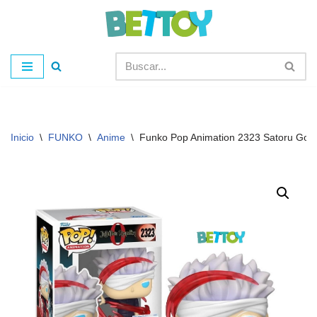
Saltar
al
contenido
Inicio
\
FUNKO
\
Anime
\
Funko Pop Animation 2323 Satoru Gojo