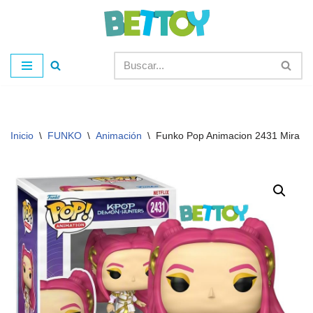
Saltar
al
contenido
Inicio
\
FUNKO
\
Animación
\
Funko Pop Animacion 2431 Mira