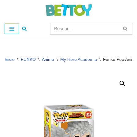
Saltar
al
contenido
Inicio
\
FUNKO
\
Anime
\
My Hero Academia
\
Funko Pop Anima