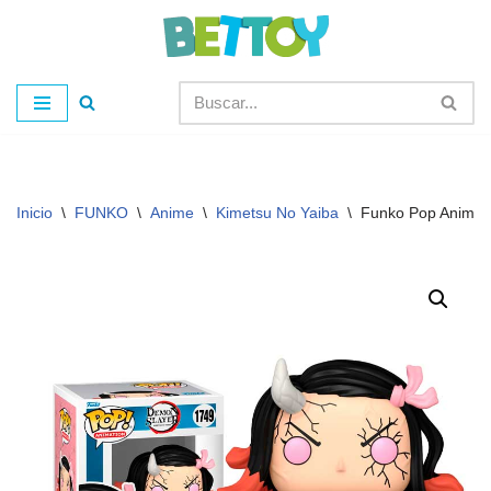
Saltar
al
contenido
Inicio
\
FUNKO
\
Anime
\
Kimetsu No Yaiba
\
Funko Pop Anima