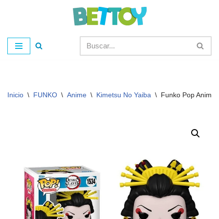
Saltar
al
contenido
Inicio
\
FUNKO
\
Anime
\
Kimetsu No Yaiba
\
Funko Pop Animac