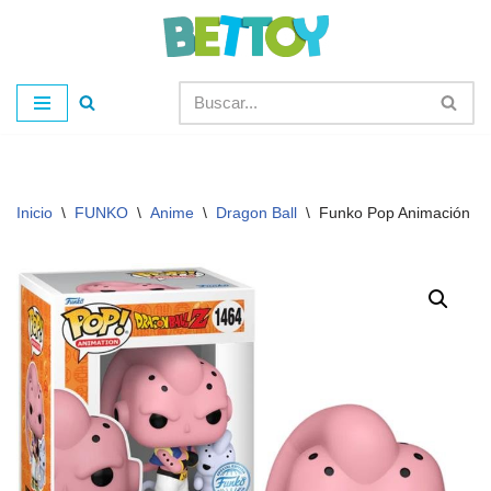
Saltar
al
contenido
Inicio
\
FUNKO
\
Anime
\
Dragon Ball
\
Funko Pop Animación 14