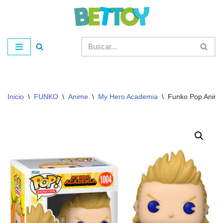
Saltar
al
contenido
Inicio
\
FUNKO
\
Anime
\
My Hero Academia
\
Funko Pop Animac