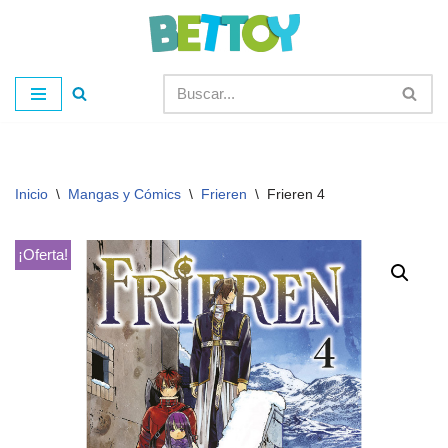
Saltar
al
contenido
Inicio
\
Mangas y Cómics
\
Frieren
\
Frieren 4
¡Oferta!